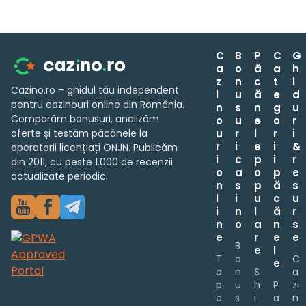
C
B
P
C
G
a
o
ă
a
h
z
n
c
t
i
Cazino.ro – ghidul tău independent
i
u
ă
e
d
pentru cazinouri online din România.
n
s
n
g
u
Comparăm bonusuri, analizăm
o
u
e
o
r
oferte și testăm păcănele la
u
r
l
r
i
r
i
e
i
&
operatorii licențiați ONJN. Publicăm
i
c
p
i
r
din 2011, cu peste 1.000 de recenzii
o
a
o
p
e
actualizate periodic.
n
s
p
ă
s
l
i
u
c
u
i
n
l
ă
r
n
o
a
n
s
e
r
e
e
B
e
l
T
o
C
e
o
n
S
a
p
u
h
P
zi
c
s
i
a
n