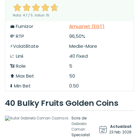
Nota: 4.7 / 5. Voturi: 15
💼 Furnizor
Amusnet (EGT)
💸 RTP
96,50%
⚡Volatilitate
Medie-Mare
📈 Linii
40 Fixed
📶 Role
5
⬆️ Max Bet
50
⬇️ Min Bet
0.50
40 Bulky Fruits Golden Coins
Scris de
Gabriela
Actualizat
Coman
23 feb. 2026
Specialist