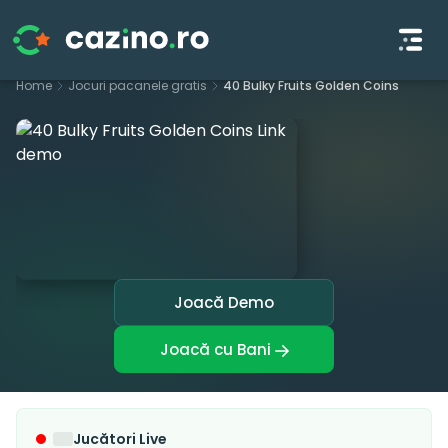
S
Home
Jocuri pacanele gratis
40 Bulky Fruits Golden Coins
k
i
p
t
o
c
o
n
t
Joacă Demo
e
n
Joacă cu Bani
t
Jucători Live