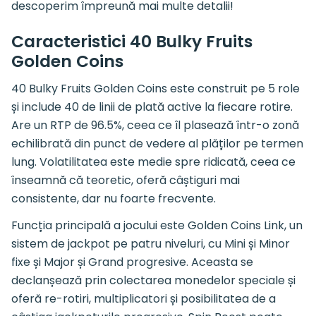
descoperim împreună mai multe detalii!
Caracteristici 40 Bulky Fruits
Golden Coins
40 Bulky Fruits Golden Coins este construit pe 5 role
și include 40 de linii de plată active la fiecare rotire.
Are un RTP de 96.5%, ceea ce îl plasează într-o zonă
echilibrată din punct de vedere al plăților pe termen
lung. Volatilitatea este medie spre ridicată, ceea ce
înseamnă că teoretic, oferă câștiguri mai
consistente, dar nu foarte frecvente.
Funcția principală a jocului este Golden Coins Link, un
sistem de jackpot pe patru niveluri, cu Mini și Minor
fixe și Major și Grand progresive. Aceasta se
declanșează prin colectarea monedelor speciale și
oferă re-rotiri, multiplicatori și posibilitatea de a