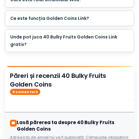
Ce este funcția Golden Coins Link?
Unde pot juca 40 Bulky Fruits Golden Coins Link
gratis?
Păreri și recenzii 40 Bulky Fruits
Golden Coins
0 comentarii
Lasă părerea ta despre 40 Bulky Fruits
Golden Coins
Adresa ta de email nu va fi publicată.
Câmpurile obligatorii