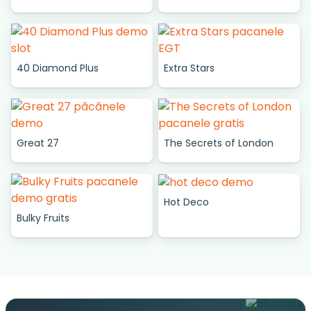
40 Diamond Plus
Extra Stars
Great 27
The Secrets of London
Hot Deco
Bulky Fruits