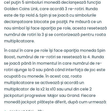
cel puțin 5 simboluri monedă declanșează funcția
Golden Coins Link, care acordă 3 re-rotiri. Runda
este de tip Hold & Spin și se joacă cu simbolurile
declanșatoare blocate pe poziții. Pe măsură ce un
nou simbol își face apariția pe role, acesta resetează
numărul de rotiri la 3 și se contorizează pentru roata
multiplicatoare.
În cazul în care pe role își face apariția moneda Spin
Boost, numărul de re-rotiri se resetează la 4. Runda
se joacă până în momentul în care numărul de re-
rotiri ajunge la 0 sau până când interfața de joc este
ocupată cu monede. În acest caz, roata
multiplicatoare se activează și acordă un
multiplicator de la x2 la x10 sau unul din cele 2
jackpoturi progresive: Major sau Grand. Fiecare
monedă jackpot plătește diferit, după cum urmează: