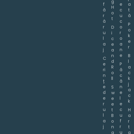
g
f
e
a
H
ă
c
t
o
r
u
ă
t
ă
c
P
r
o
D
o
u
r
i
k
l
o
c
e
a
a
e
r
j
n
a
e
n
B
C
d
l
e
P
R
a
ri
ă
o
c
n
c
ll
k
ț
ă
j
e
n
S
a
d
e
w
c
e
l
e
k
r
e
e
u
c
t
H
l
u
B
a
a
f
o
r
j
r
n
t
u
a
a