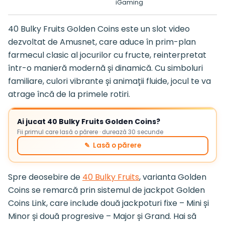
iGaming
40 Bulky Fruits Golden Coins este un slot video
dezvoltat de Amusnet, care aduce în prim-plan
farmecul clasic al jocurilor cu fructe, reinterpretat
într-o manieră modernă și dinamică. Cu simboluri
familiare, culori vibrante și animații fluide, jocul te va
atrage încă de la primele rotiri.
Ai jucat 40 Bulky Fruits Golden Coins?
Fii primul care lasă o părere · durează 30 secunde
✎ Lasă o părere
Spre deosebire de
40 Bulky Fruits
, varianta Golden
Coins se remarcă prin sistemul de jackpot Golden
Coins Link, care include două jackpoturi fixe – Mini și
Minor și două progresive – Major și Grand. Hai să