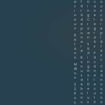
a
f
n
c
o
z
ă
i
a
u
i
r
n
n
ri
n
ă
g
e
c
o
d
C
l
a
u
e
r
e
r
ri
p
o
g
e
u
w
r
p
B
n
n
a
l
e
e
ti
ă
t
S
r
s
t
a
iz
e
e
n
zl
P
s
o
B
i
ă
c
o
n
c
M
n
g
ă
C
illi
u
H
n
a
o
s
o
e
zi
n
d
t
l
n
e
D
e
o
3
b
e
c
u
2
u
l
u
ri
R
n
u
t
n
o
v
x
ri
o
ș