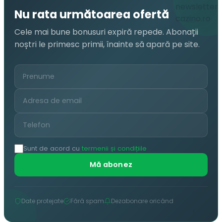
Nu rata următoarea ofertă
Cele mai bune bonusuri expiră repede. Abonații
noștri le primesc primii, înainte să apară pe site.
Sunt de acord cu
termenii și condițiile
Mă abonez
Date protejate
Fără spam
Dezabonare oricând