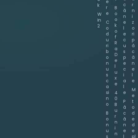
e
c
r
k
r
B
ă
n
e
o
W
n
i
o
in
C
e
z
k
2
o
l
o
o
d
e
ri
f
u
c
p
R
ri
u
ă
a
b
s
c
D
o
p
ă
e
n
e
n
l
u
c
e
u
s
i
l
x
c
a
e
e
a
l
M
si
e
4
e
n
0
P
t
o
B
ă
o
u
B
c
d
r
o
ă
e
n
n
n
d
i
u
e
e
n
s
l
pl