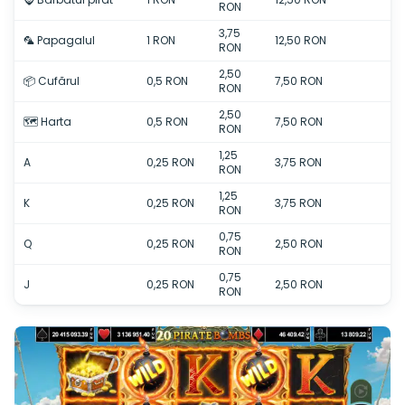
RON
3,75
🦜 Papagalul
1 RON
12,50 RON
RON
2,50
📦 Cufărul
0,5 RON
7,50 RON
RON
2,50
🗺️ Harta
0,5 RON
7,50 RON
RON
1,25
A
0,25 RON
3,75 RON
RON
1,25
K
0,25 RON
3,75 RON
RON
0,75
Q
0,25 RON
2,50 RON
RON
0,75
J
0,25 RON
2,50 RON
RON