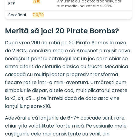
7/10
Amusnet cu jackpot progresiv, dar
RTP
sub media industriei de ~96%
Scor final
7.0/10
Merită să joci 20 Pirate Bombs?
După vreo 200 de rotiri pe 20 Pirate Bombs la miza
de 2 RON, concluzia mea e că Amusnet a reușit ceva
neobișnuit pentru catalogul lor: un joc care chiar se
simte diferit de sloturile clasice cu fructe. Mecanica
cascadă cu multiplicator progresiv transformă
fiecare rotire într-o mini-aventură. Urmărești cum
simbolurile dispar, altele cad, multiplicatorul crește
la x3, x4, x5 … și te întrebi dacă de data asta vine
lanțul lung spre x10.
Adevărul e că lanțurile de 6-7+ cascade sunt rare,
chiar și la volatilitate foarte mică. Pe sesiunile mele,
câștigurile cele mai consistente au venit din