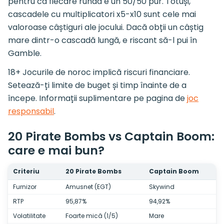
pentru că fiecare rundă e un 50/50 pur. Totuși,
cascadele cu multiplicatori x5-x10 sunt cele mai
valoroase câștiguri ale jocului. Dacă obții un câștig
mare dintr-o cascadă lungă, e riscant să-l pui în
Gamble.
18+ Jocurile de noroc implică riscuri financiare.
Setează-ți limite de buget și timp înainte de a
începe. Informații suplimentare pe pagina de
joc
responsabil
.
20 Pirate Bombs vs Captain Boom:
care e mai bun?
Criteriu
20 Pirate Bombs
Captain Boom
Furnizor
Amusnet (EGT)
Skywind
RTP
95,87%
94,92%
Volatilitate
Foarte mică (1/5)
Mare