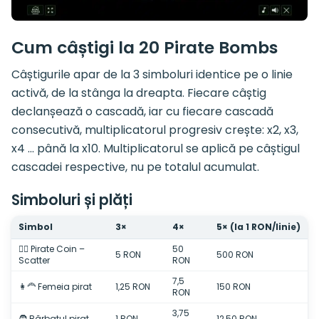
Cum câștigi la 20 Pirate Bombs
Câștigurile apar de la 3 simboluri identice pe o linie
activă, de la stânga la dreapta. Fiecare câștig
declanșează o cascadă, iar cu fiecare cascadă
consecutivă, multiplicatorul progresiv crește: x2, x3,
x4 … până la x10. Multiplicatorul se aplică pe câștigul
cascadei respective, nu pe totalul acumulat.
Simboluri și plăți
Simbol
3×
4×
5× (la 1 RON/linie)
🏴‍☠️ Pirate Coin –
50
5 RON
500 RON
Scatter
RON
7,5
👩‍🦰 Femeia pirat
1,25 RON
150 RON
RON
3,75
🧔 Bărbatul pirat
1 RON
12,50 RON