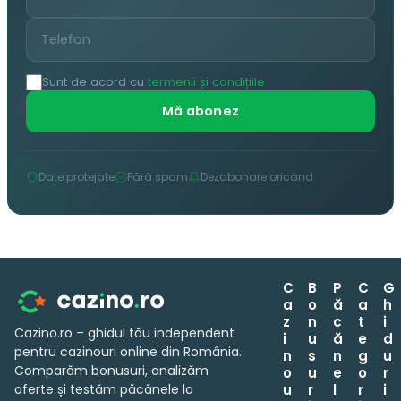
Sunt de acord cu
termenii și condițiile
Mă abonez
Date protejate
Fără spam
Dezabonare oricând
C
B
P
C
G
a
o
ă
a
h
z
n
c
t
i
Cazino.ro – ghidul tău independent
i
u
ă
e
d
pentru cazinouri online din România.
n
s
n
g
u
Comparăm bonusuri, analizăm
o
u
e
o
r
oferte și testăm păcănele la
u
r
l
r
i