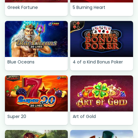
Greek Fortune
5 Burning Heart
Blue Oceans
4 of a Kind Bonus Poker
Super 20
Art of Gold