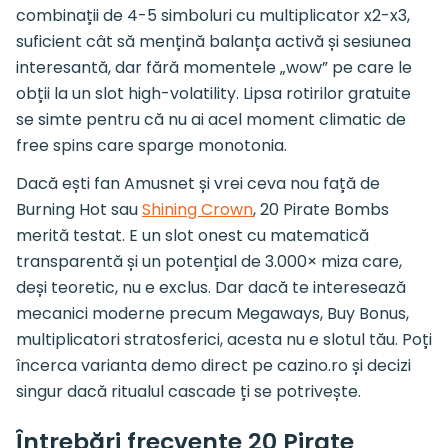
combinații de 4-5 simboluri cu multiplicator x2-x3,
suficient cât să mențină balanța activă și sesiunea
interesantă, dar fără momentele „wow” pe care le
obții la un slot high-volatility. Lipsa rotirilor gratuite
se simte pentru că nu ai acel moment climatic de
free spins care sparge monotonia.
Dacă ești fan Amusnet și vrei ceva nou față de
Burning Hot sau
Shining Crown
, 20 Pirate Bombs
merită testat. E un slot onest cu matematică
transparentă și un potențial de 3.000× miza care,
deși teoretic, nu e exclus. Dar dacă te interesează
mecanici moderne precum Megaways, Buy Bonus,
multiplicatori stratosferici, acesta nu e slotul tău. Poți
încerca varianta demo direct pe cazino.ro și decizi
singur dacă ritualul cascade ți se potrivește.
Întrebări frecvente 20 Pirate