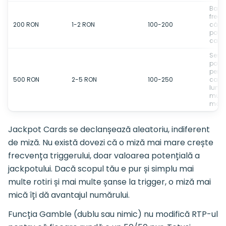
Balan
frecv
200 RON
1-2 RON
100-200
câști
poten
casc
Sesi
poten
pentr
500 RON
2-5 RON
100-250
casc
lungi
multi
mari
Jackpot Cards se declanșează aleatoriu, indiferent
de miză. Nu există dovezi că o miză mai mare crește
frecvența triggerului, doar valoarea potențială a
jackpotului. Dacă scopul tău e pur și simplu mai
multe rotiri și mai multe șanse la trigger, o miză mai
mică îți dă avantajul numărului.
Funcția Gamble (dublu sau nimic) nu modifică RTP-ul