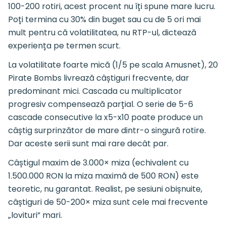
100-200 rotiri, acest procent nu îți spune mare lucru.
Poți termina cu 30% din buget sau cu de 5 ori mai
mult pentru că volatilitatea, nu RTP-ul, dictează
experiența pe termen scurt.
La volatilitate foarte mică (1/5 pe scala Amusnet), 20
Pirate Bombs livrează câștiguri frecvente, dar
predominant mici. Cascada cu multiplicator
progresiv compensează parțial. O serie de 5-6
cascade consecutive la x5-x10 poate produce un
câștig surprinzător de mare dintr-o singură rotire.
Dar aceste serii sunt mai rare decât par.
Câștigul maxim de 3.000× miza (echivalent cu
1.500.000 RON la miza maximă de 500 RON) este
teoretic, nu garantat. Realist, pe sesiuni obișnuite,
câștiguri de 50-200× miza sunt cele mai frecvente
„lovituri” mari.