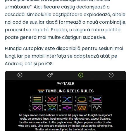
următoare”. Aici, fiecare câștig declanșează o
cascadă: simbolurile câștigătoare explodează, altele
noi cad de sus, iar dacă formează o nouă combinație,
procesul se repetă. Practic, o singură rotire plătită
poate genera mai multe câștiguri succesive.
Funcția Autoplay este disponibilă pentru sesiuni mai
lungi, iar pe mobil interfața se adaptează atât pe
Android, cât și pe iOS.