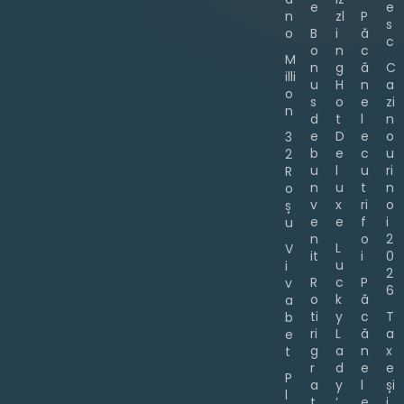
e
e
n
zl
P
s
o
B
i
ă
c
o
n
c
M
n
g
ă
C
illi
u
H
n
a
o
s
o
e
zi
n
d
t
l
n
e
D
e
o
3
b
e
c
u
2
u
l
u
ri
R
n
u
t
n
o
v
x
ri
o
ș
e
e
f
i
u
n
o
2
L
V
it
i
0
u
i
2
R
c
P
v
6
o
k
ă
a
ti
y
c
T
b
ri
L
ă
a
e
g
a
n
x
t
r
d
e
e
P
a
y
l
și
l
t
’
e
i