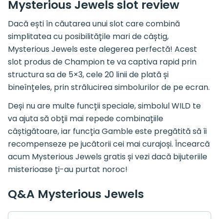
Mysterious Jewels slot review
Dacă ești în căutarea unui slot care combină
simplitatea cu posibilitățile mari de câștig,
Mysterious Jewels este alegerea perfectă! Acest
slot produs de Champion te va captiva rapid prin
structura sa de 5×3, cele 20 linii de plată și
bineînțeles, prin strălucirea simbolurilor de pe ecran.
Deși nu are multe funcții speciale, simbolul WILD te
va ajuta să obții mai repede combinațiile
câștigătoare, iar funcția Gamble este pregătită să îi
recompenseze pe jucătorii cei mai curajoși. Încearcă
acum Mysterious Jewels gratis și vezi dacă bijuteriile
misterioase ți-au purtat noroc!
Q&A Mysterious Jewels