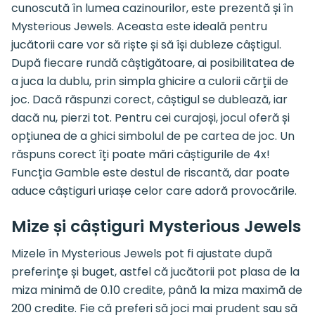
cunoscută în lumea cazinourilor, este prezentă și în
Mysterious Jewels. Aceasta este ideală pentru
jucătorii care vor să riște și să își dubleze câștigul.
După fiecare rundă câștigătoare, ai posibilitatea de
a juca la dublu, prin simpla ghicire a culorii cărții de
joc. Dacă răspunzi corect, câștigul se dublează, iar
dacă nu, pierzi tot. Pentru cei curajoși, jocul oferă și
opțiunea de a ghici simbolul de pe cartea de joc. Un
răspuns corect îți poate mări câștigurile de 4x!
Funcția Gamble este destul de riscantă, dar poate
aduce câștiguri uriașe celor care adoră provocările.
Mize și câștiguri Mysterious Jewels
Mizele în Mysterious Jewels pot fi ajustate după
preferințe și buget, astfel că jucătorii pot plasa de la
miza minimă de 0.10 credite, până la miza maximă de
200 credite. Fie că preferi să joci mai prudent sau să