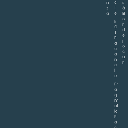
c
n
s
t
z
ă
e
a
lil
o
E
r
G
d
T
e
P
j
a
o
c
c
a
u
n
ri
e
l
e
Pr
a
g
m
at
ic
P
a
c