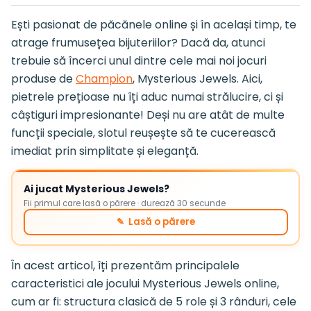
Ești pasionat de păcănele online și în același timp, te
atrage frumusețea bijuteriilor? Dacă da, atunci
trebuie să încerci unul dintre cele mai noi jocuri
produse de
Champion
, Mysterious Jewels. Aici,
pietrele prețioase nu îți aduc numai strălucire, ci și
câștiguri impresionante! Deși nu are atât de multe
funcții speciale, slotul reușește să te cucerească
imediat prin simplitate și eleganță.
Ai jucat Mysterious Jewels?
Fii primul care lasă o părere · durează 30 secunde
✎ Lasă o părere
În acest articol, îți prezentăm principalele
caracteristici ale jocului Mysterious Jewels online,
cum ar fi: structura clasică de 5 role și 3 rânduri, cele