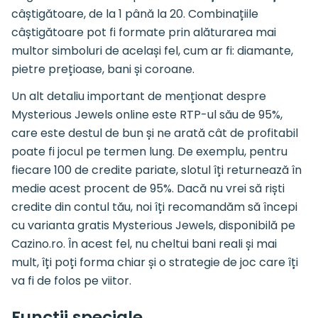
câștigătoare, de la 1 până la 20. Combinațiile
câștigătoare pot fi formate prin alăturarea mai
multor simboluri de același fel, cum ar fi: diamante,
pietre prețioase, bani și coroane.
Un alt detaliu important de menționat despre
Mysterious Jewels online este RTP-ul său de 95%,
care este destul de bun și ne arată cât de profitabil
poate fi jocul pe termen lung. De exemplu, pentru
fiecare 100 de credite pariate, slotul îți returnează în
medie acest procent de 95%. Dacă nu vrei să riști
credite din contul tău, noi îți recomandăm să începi
cu varianta gratis Mysterious Jewels, disponibilă pe
Cazino.ro. În acest fel, nu cheltui bani reali și mai
mult, îți poți forma chiar și o strategie de joc care îți
va fi de folos pe viitor.
Funcții speciale