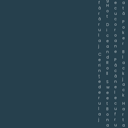
g
f
e
a
H
ă
c
t
o
r
u
ă
t
ă
c
P
r
o
D
o
u
r
i
k
l
o
c
e
a
a
e
r
j
n
a
e
n
B
C
d
l
e
P
R
a
ri
ă
o
c
n
c
ll
k
ț
ă
j
e
n
S
a
d
e
w
c
e
l
e
k
r
e
e
u
c
t
H
l
u
B
a
a
f
o
r
j
r
n
t
u
a
a