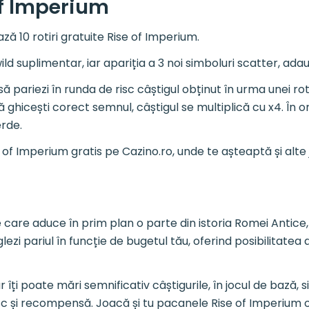
Of Imperium
ză 10 rotiri gratuite Rise of Imperium.
ild suplimentar, iar apariția a 3 noi simboluri scatter, ada
să pariezi în runda de risc câștigul obținut în urma unei roti
ghicești corect semnul, câștigul se multiplică cu x4. În ori
erde.
e of Imperium gratis pe Cazino.ro, unde te așteaptă și alte
care aduce în prim plan o parte din istoria Romei Antice, 
zi pariul în funcție de bugetul tău, oferind posibilitatea d
îți poate mări semnificativ câștigurile, în jocul de bază, s
c și recompensă. Joacă și tu pacanele Rise of Imperium onl