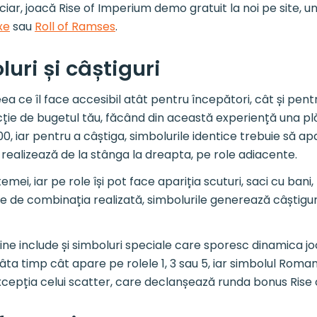
nanciar, joacă Rise of Imperium demo gratuit la noi pe site,
xe
sau
Roll of Ramses
.
uri și câștiguri
ea ce îl face accesibil atât pentru începători, cât și pentr
uncție de bugetul tău, făcând din această experiență una plăcu
 100, iar pentru a câștiga, simbolurile identice trebuie să ap
se realizează de la stânga la dreapta, pe role adiacente.
ei, iar pe role își pot face apariția scuturi, saci cu bani
ție de combinația realizată, simbolurile generează câștigu
ine include și simboluri speciale care sporesc dinamica j
tâta timp cât apare pe rolele 1, 3 sau 5, iar simbolul Roman
excepția celui scatter, care declanșează runda bonus Rise