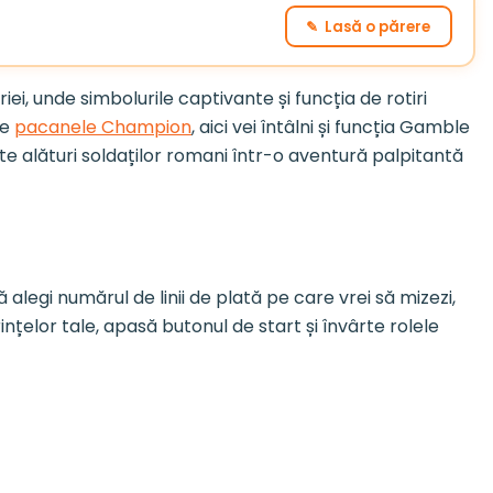
✎ Lasă o părere
riei, unde simbolurile captivante și funcția de rotiri
de
pacanele Champion
, aici vei întâlni și funcția Gamble
 te alături soldaților romani într-o aventură palpitantă
 alegi numărul de linii de plată pe care vrei să mizezi,
rințelor tale, apasă butonul de start și învârte rolele