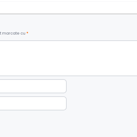
nt marcate cu
*