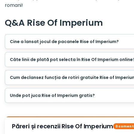
romani!
Q&A Rise Of Imperium
Cine a lansat jocul de pacanele Rise of Imperium?
Câte linii de plată pot selecta în Rise Of Imperium online
Cum declansez funcția de rotiri gratuite Rise of Imperi
Unde pot juca Rise of Imperium gratis?
Păreri și recenzii Rise Of Imperium
0 comenta