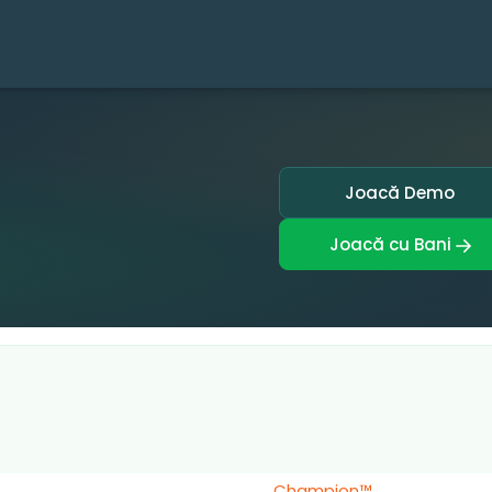
Joacă Demo
Joacă cu Bani
Champion™