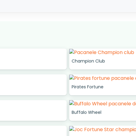
Champion Club
Pirates Fortune
Buffalo Wheel