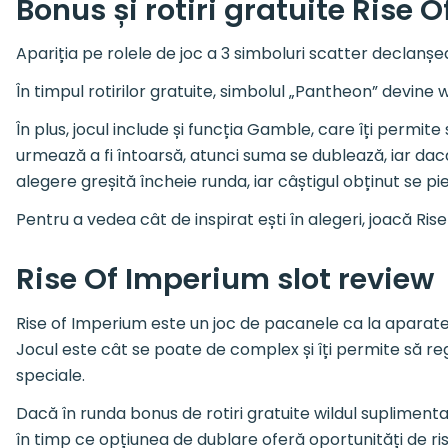
Bonus și rotiri gratuite Rise 
Apariția pe rolele de joc a 3 simboluri scatter declanșea
În timpul rotirilor gratuite, simbolul „Pantheon” devine w
În plus, jocul include și funcția Gamble, care îți permite 
urmează a fi întoarsă, atunci suma se dublează, iar dacă 
alegere greșită încheie runda, iar câștigul obținut se pi
Pentru a vedea cât de inspirat ești în alegeri, joacă Ris
Rise Of Imperium slot review
Rise of Imperium este un joc de pacanele ca la aparate 
Jocul este cât se poate de complex și îți permite să regle
speciale.
Dacă în runda bonus de rotiri gratuite wildul suplimentar 
în timp ce opțiunea de dublare oferă oportunități de ris