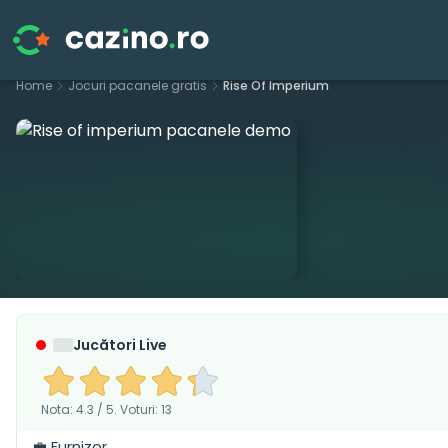
S
Home
Jocuri pacanele gratis
Rise Of Imperium
k
i
p
t
o
c
o
n
t
e
n
Jucători Live
t
Nota: 4.3 / 5. Voturi: 13
💼 Furnizor