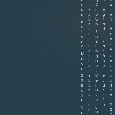
o
d
C
l
a
u
e
r
e
r
ri
p
o
g
e
u
w
r
p
B
n
n
a
l
e
e
ti
ă
t
S
r
s
t
a
iz
e
e
n
zl
P
s
o
B
i
ă
c
o
n
c
M
n
g
ă
C
illi
u
H
n
a
o
s
o
e
zi
n
d
t
l
n
e
D
e
o
3
b
e
c
u
2
u
l
u
ri
R
n
u
t
n
o
v
x
ri
o
ș
e
e
f
i
u
n
o
2
L
V
it
i
0
u
i
2