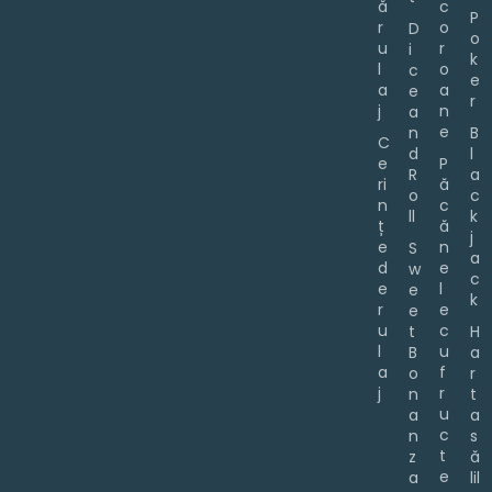
ă
c
P
r
o
D
o
u
r
i
k
l
o
c
e
a
a
e
r
j
n
a
e
n
B
C
d
l
e
P
R
a
ri
ă
o
c
n
c
ll
k
ț
ă
j
e
n
S
a
d
e
w
c
e
l
e
k
r
e
e
u
c
t
H
l
u
B
a
a
f
o
r
j
r
n
t
u
a
a
c
n
s
t
z
ă
e
a
lil