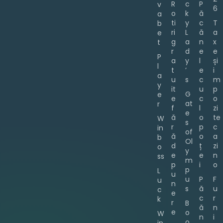
R
c
P
v
6
o
k
ă
a
ti
y
c
T
b
ri
L
ă
a
e
g
a
n
x
t
r
d
e
e
P
a
y
l
și
l
t
’
e
i
a
u
s
c
m
y
it
u
p
G
e
e
c
o
at
r
f
l
zi
e
ă
o
te
W
s
r
p
c
in
of
ă
o
a
b
Ol
d
ț
zi
o
y
e
e
n
ss
m
p
i
o
p
L
u
u
P
F
u
n
s
ă
u
c
e
c
r
k
r
B
ă
n
e
o
W
n
i
o