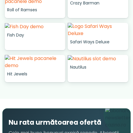
Crazy Barman
Roll of Ramses
Fish Day
Safari Ways Deluxe
Nautilus
Hit Jewels
Nu rata următoarea ofertă
Cele mai bune bonusuri expiră repede. Abonații