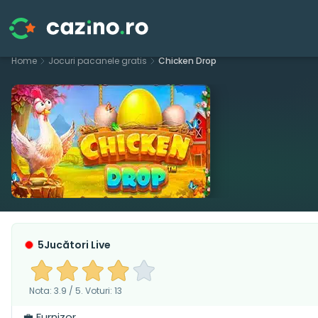
S
Home
Jocuri pacanele gratis
Chicken Drop
k
i
p
t
o
c
o
n
t
e
n
5
Jucători Live
t
Nota: 3.9 / 5. Voturi: 13
💼 Furnizor