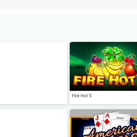
Fire Hot 5