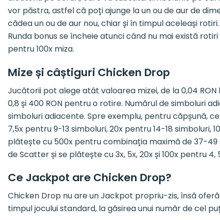
vor păstra, astfel că poți ajunge la un ou de aur de dime
cădea un ou de aur nou, chiar și în timpul aceleași rotiri
Runda bonus se încheie atunci când nu mai există rotiri 
pentru 100x miza.
Mize și câștiguri Chicken Drop
Jucătorii pot alege atât valoarea mizei, de la 0,04 RON la
0,8 și 400 RON pentru o rotire. Numărul de simboluri a
simboluri adiacente. Spre exemplu, pentru căpșună, cel m
7,5x pentru 9-13 simboluri, 20x pentru 14-18 simboluri, 
plătește cu 500x pentru combinația maximă de 37-49 sim
de Scatter și se plătește cu 3x, 5x, 20x și 100x pentru 4, 
Ce Jackpot are Chicken Drop?
Chicken Drop nu are un Jackpot propriu-zis, însă oferă 
timpul jocului standard, la găsirea unui număr de cel puțin