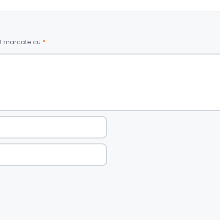
nt marcate cu
*