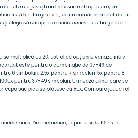
de câte ori găsești un trifoi sau o stropitoare, va
ține încă 5 rotiri gratuite, de un număr nelimitat de ori.
poți alege să cumperi o rundă bonus cu rotiri gratuite
ă se multiplică cu 20, astfel că opțiunile variază între
m acordat este pentru o combinație de 37-49 de
tru 6 simboluri, 2,5x pentru 7 simboluri, 5x pentru 8,
i 1000x pentru 37-49 simboluri. Urmează afina, care se
ar cupa sau pica se plătesc cu 50x. Comoara joacă rol
rundei bonus. De asemenea, ai parte și de 1000x în
.