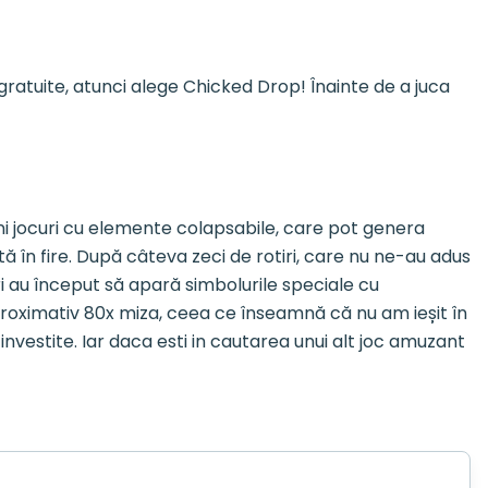
gratuite, atunci alege Chicked Drop! Înainte de a juca
ni jocuri cu elemente colapsabile, care pot genera
ă în fire. După câteva zeci de rotiri, care nu ne-au adus
ri au început să apară simbolurile speciale cu
aproximativ 80x miza, ceea ce înseamnă că nu am ieșit în
investite. Iar daca esti in cautarea unui alt joc amuzant