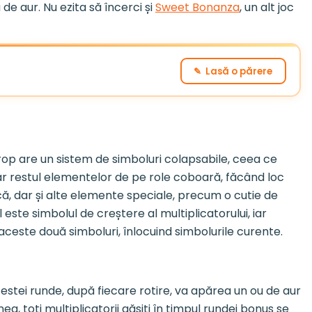
 de aur. Nu ezita să încerci și
Sweet Bonanza
, un alt joc
✎ Lasă o părere
Drop are un sistem de simboluri colapsabile, ceea ce
ar restul elementelor de pe role coboară, făcând loc
ică, dar și alte elemente speciale, precum o cutie de
l este simbolul de creștere al multiplicatorului, iar
aceste două simboluri, înlocuind simbolurile curente.
estei runde, după fiecare rotire, va apărea un ou de aur
a, toți multiplicatorii găsiți în timpul rundei bonus se