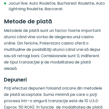
Jocuri live: Auto Roulette, Bucharest Roulette, Auto
Lightning Roulette, Baccarat.
Metode de plată
Metodele de plată sunt un factor foarte important
atunci când vine vorba de alegerea unui casino
online. Din fericire, Pokerstars casino oferă o
multitudine de posibilități atunci când vrei să depui
sau să retragi bani. Comisioanele sunt 0, indiferent
de tipul tranzacției și de modalitatea de plată
aleasă.
Depuneri
Poți efectua depuneri folosind oricare din metodele
de plată acceptate. Suma minimă pe care o poți
procesa într-o singură tranzacție este de 10 U.S.D
(aprox. 50 RON). În funcție de modalitatea de plată