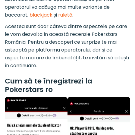
operatorul va adăuga mai multe variante de
baccarat,
blackjack
și
ruletă
.
Acestea sunt doar câteva dintre aspectele pe care
le vom dezvolta în această recenzie Pokerstars
România. Pentru a descoperi ce surprize te mai
așteaptă pe platforma operatorului, dar și ce
aspecte mai are de îmbunătățit, te invităm să citești
în continuare.
Cum să te înregistrezi la
Pokerstars ro