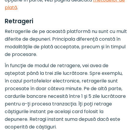
plată
.
Retrageri
Retragerile de pe această platformă nu sunt cu mult
diferite de depuneri. Principala diferență constă în
modalitățile de plată acceptate, precum și în timpul
de procesare.
În funcție de modul de retragere, vei avea de
așteptat până la trei zile lucrătoare. Spre exemplu,
în cazul portofelelor electronice, retragerile sunt
procesate în doar câteva minute. Pe de altă parte,
cardurile bancare necesită între 1 și 5 zile lucrătoare
pentru a-ți procesa tranzacția. Îți poți retrage
câștigurile instant pe același card folosit la
depunere. Retragi instant suma depusă dacă este
acoperită de câștiguri.