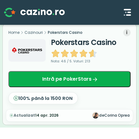
S
k
i
Home
Cazinouri
Pokerstars Casino
i
Pokerstars Casino
p
t
o
Nota: 4.6 / 5. Voturi: 213
c
o
Intră pe PokerStars
n
t
100% până la 1500 RON
e
n
t
Actualizat
14 apr. 2026
de
Corina Oprea