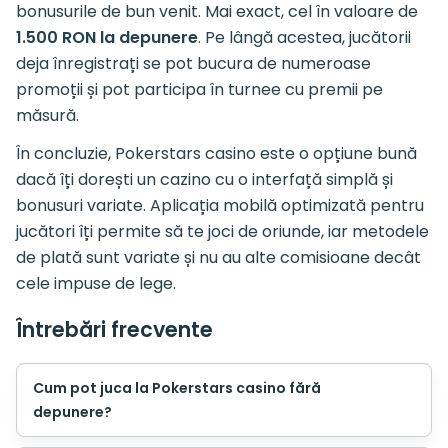
bonusurile de bun venit. Mai exact, cel în valoare de
1.500 RON la depunere
. Pe lângă acestea, jucătorii
deja înregistrați se pot bucura de numeroase
promoții și pot participa în turnee cu premii pe
măsură.
În concluzie, Pokerstars casino este o opțiune bună
dacă îți dorești un cazino cu o interfață simplă și
bonusuri variate. Aplicația mobilă optimizată pentru
jucători îți permite să te joci de oriunde, iar metodele
de plată sunt variate și nu au alte comisioane decât
cele impuse de lege.
Întrebări frecvente
Cum pot juca la Pokerstars casino fără
depunere?