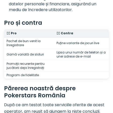
datelor personale și financiare, asigurând un
mediu de încredere utilizatorilor.
Pro și contra
👍🏼 Pro
👎🏼 Contra
Pachet de bun venit la
Puține variante de jocuri live
înregistrare
Lipsa unui număr de telefon și a
Gamă variată de sloturi
unei adrese de e-mail
Promoții recurente pentru
jucătorii deja înregistrați
Program de fidelitate
Părerea noastră despre
Pokerstars România
După ce am testat toate serviciile oferite de acest
operator, am reușit să ajungem la niște concluzii.