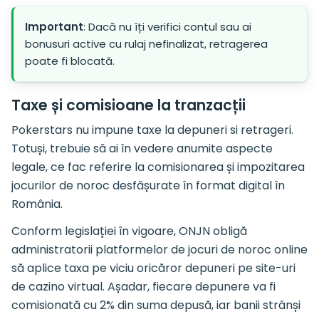
Important
: Dacă nu îți verifici contul sau ai
bonusuri active cu rulaj nefinalizat, retragerea
poate fi blocată.
Taxe și comisioane la tranzacții
Pokerstars nu impune taxe la depuneri si retrageri.
Totuși, trebuie să ai în vedere anumite aspecte
legale, ce fac referire la comisionarea și impozitarea
jocurilor de noroc desfășurate în format digital în
România.
Conform legislației în vigoare, ONJN obligă
administratorii platformelor de jocuri de noroc online
să aplice taxa pe viciu oricăror depuneri pe site-uri
de cazino virtual. Așadar, fiecare depunere va fi
comisionată cu 2% din suma depusă, iar banii strânși