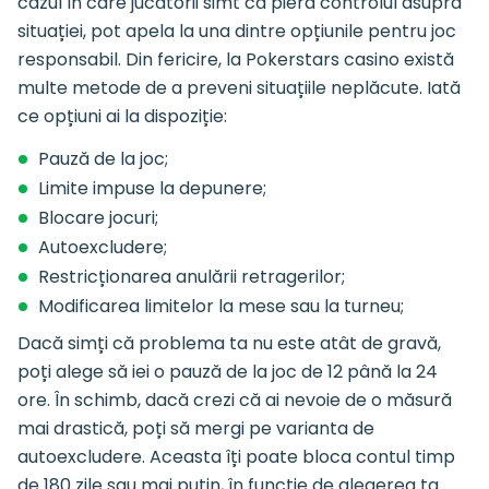
cazul în care jucătorii simt că pierd controlul asupra
situației, pot apela la una dintre opțiunile pentru joc
responsabil. Din fericire, la Pokerstars casino există
multe metode de a preveni situațiile neplăcute. Iată
ce opțiuni ai la dispoziție:
Pauză de la joc;
Limite impuse la depunere;
Blocare jocuri;
Autoexcludere;
Restricționarea anulării retragerilor;
Modificarea limitelor la mese sau la turneu;
Dacă simți că problema ta nu este atât de gravă,
poți alege să iei o pauză de la joc de 12 până la 24
ore. În schimb, dacă crezi că ai nevoie de o măsură
mai drastică, poți să mergi pe varianta de
autoexcludere. Aceasta îți poate bloca contul timp
de 180 zile sau mai puțin, în funcție de alegerea ta.