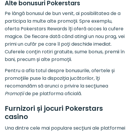
Alte bonusuri Pokerstars
Pe lângă bonusul de bun venit, ai posibilitatea de a
participa la multe alte promoții. Spre exemplu,
oferta Pokerstars Rewards îți oferă acces la cufere
magice. De fiecare dată când atingi un nou prag, vei
primi un cufăr pe care îl poți deschide imediat.
Cuferele conțin rotiri gratuite, sume bonus, premii în
bani, precum și alte promoții.
Pentru a afla totul despre bonusurile, ofertele și
promoțiile puse la dispoziția jucătorilor, îți
recomandăm să arunci o privire la secțiunea
Promoții
de pe platforma oficială.
Furnizori și jocuri Pokerstars
casino
Una dintre cele mai populare secțiuni ale platformei