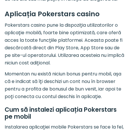
Aplicația Pokerstars casino
Pokerstars casino pune la dispoziția utilizatorilor o
aplicație mobilă, foarte bine optimizată, care oferă
acces la toate funcțiile platformei. Aceasta poate fi
descărcată direct din Play Store, App Store sau de
pe site-ul operatorului. Utilizarea acesteia nu implică
niciun cost adițional.
Momentan nu există niciun bonus pentru mobil, așa
că e indicat să îți deschizi un cont nou în browser
pentru a profita de bonusul de bun venit, iar apoi te
poți conecta cu contul deschis în aplicație.
Cum să instalezi aplicația Pokerstars
pe mobil
Instalarea aplicației mobile Pokerstars se face la fel,