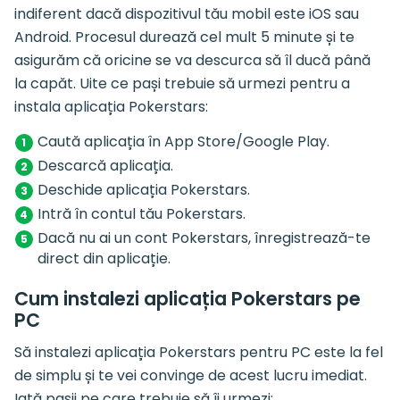
indiferent dacă dispozitivul tău mobil este iOS sau
Android. Procesul durează cel mult 5 minute și te
asigurăm că oricine se va descurca să îl ducă până
la capăt. Uite ce pași trebuie să urmezi pentru a
instala aplicația Pokerstars:
Caută aplicația în App Store/Google Play.
Descarcă aplicația.
Deschide aplicația Pokerstars.
Intră în contul tău Pokerstars.
Dacă nu ai un cont Pokerstars, înregistrează-te
direct din aplicație.
Cum instalezi aplicația Pokerstars pe
PC
Să instalezi aplicația Pokerstars pentru PC este la fel
de simplu și te vei convinge de acest lucru imediat.
Iată pașii pe care trebuie să îi urmezi: