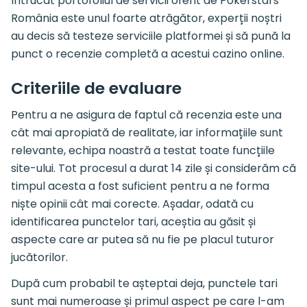
Întrucât portofoliul de servicii oferit de Pokerstars
România este unul foarte atrăgător, experții noștri
au decis să testeze serviciile platformei și să pună la
punct o recenzie completă a acestui cazino online.
Criteriile de evaluare
Pentru a ne asigura de faptul că recenzia este una
cât mai apropiată de realitate, iar informațiile sunt
relevante, echipa noastră a testat toate funcțiile
site-ului. Tot procesul a durat 14 zile și considerăm că
timpul acesta a fost suficient pentru a ne forma
niște opinii cât mai corecte. Așadar, odată cu
identificarea punctelor tari, aceștia au găsit și
aspecte care ar putea să nu fie pe placul tuturor
jucătorilor.
După cum probabil te așteptai deja, punctele tari
sunt mai numeroase și primul aspect pe care l-am