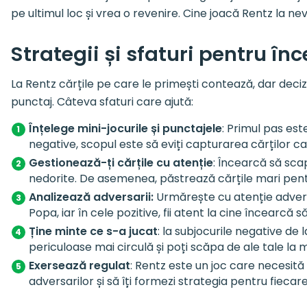
pe ultimul loc și vrea o revenire. Cine joacă Rentz la n
Strategii și sfaturi pentru în
La Rentz cărțile pe care le primești contează, dar decizi
punctaj. Câteva sfaturi care ajută:
Înțelege mini-jocurile și punctajele
: Primul pas est
negative, scopul este să eviți capturarea cărților ca
Gestionează-ți cărțile cu atenție
: Încearcă să scap
nedorite. De asemenea, păstrează cărțile mari pent
Analizează adversarii:
Urmărește cu atenție adversa
Popa, iar în cele pozitive, fii atent la cine încearcă 
Ține minte ce s-a jucat
: la subjocurile negative de l
periculoase mai circulă și poți scăpa de ale tale la 
Exersează regulat
: Rentz este un joc care necesită
adversarilor și să îți formezi strategia pentru fiecare