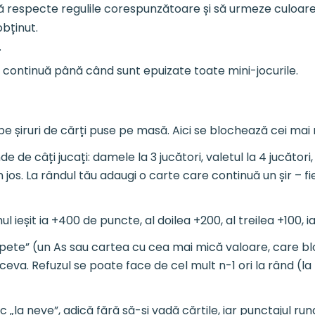
să respecte regulile corespunzătoare și să urmeze culoare
obținut.
.
z continuă până când sunt epuizate toate mini-jocurile.
pe șiruri de cărți puse pe masă. Aici se blochează cei mai m
e câți jucați: damele la 3 jucători, valetul la 4 jucători, 1
 în jos. La rândul tău adaugi o carte care continuă un șir –
l ieșit ia +400 de puncte, al doilea +200, al treilea +100, 
ete” (un As sau cartea cu cea mai mică valoare, care bloche
eva. Refuzul se poate face de cel mult n-1 ori la rând (la 
„la neve”, adică fără să-și vadă cărțile, iar punctajul rund