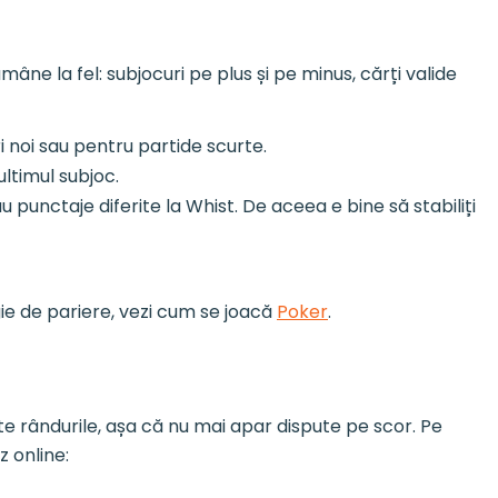
e la fel: subjocuri pe plus și pe minus, cărți valide
ri noi sau pentru partide scurte.
ltimul subjoc.
punctaje diferite la Whist. De aceea e bine să stabiliți
gie de pariere, vezi cum se joacă
Poker
.
ște rândurile, așa că nu mai apar dispute pe scor. Pe
 online: