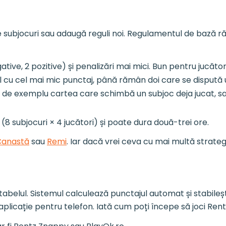
bjocuri sau adaugă reguli noi. Regulamentul de bază rămân
tive, 2 pozitive) și penalizări mai mici. Bun pentru jucăto
 cu cel mai mic punctaj, până rămân doi care se dispută u
 de exemplu cartea care schimbă un subjoc deja jucat, sau 
8 subjocuri × 4 jucători) și poate dura două-trei ore.
Canastă
sau
Remi
. Iar dacă vrei ceva cu mai multă strate
u tabelul. Sistemul calculează punctajul automat și stabile
icație pentru telefon. Iată cum poți începe să joci Rentz