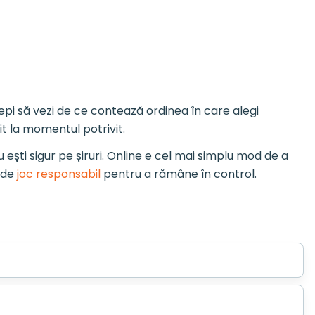
epi să vezi de ce contează ordinea în care alegi
it la momentul potrivit.
 ești sigur pe șiruri. Online e cel mai simplu mod de a
e de
joc responsabil
pentru a rămâne în control.