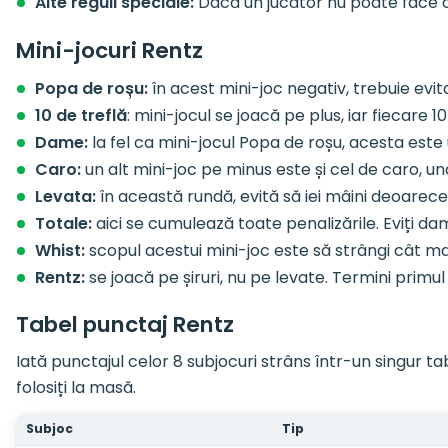
Alte reguli speciale:
Dacă un jucător nu poate face o 
Mini-jocuri Rentz
Popa de roșu:
în acest mini-joc negativ, trebuie evit
10 de treflă
: mini-jocul se joacă pe plus, iar fiecare 1
Dame:
la fel ca mini-jocul Popa de roșu, acesta este
Caro:
un alt mini-joc pe minus este și cel de caro, u
Levata:
în această rundă, evită să iei mâini deoarece 
Totale:
aici se cumulează toate penalizările. Eviți da
Whist:
scopul acestui mini-joc este să strângi cât ma
Rentz:
se joacă pe șiruri, nu pe levate. Termini primul 
Tabel punctaj Rentz
Iată punctajul celor 8 subjocuri strâns într-un singur ta
folosiți la masă.
Subjoc
Tip