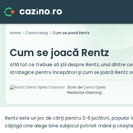
S
k
Home
Casino blog
Cum se joacă Rentz
i
p
Cum se joacă Rentz
t
o
Află tot ce trebuie să știi despre Rentz, unul dintre c
c
strategice pentru începători și cum se joacă Rentz on
o
n
t
Scris de
Corina Oprea
Redactor iGaming
e
n
t
Rentz este un joc de cărți pentru 3-6 jucători, popular în
câștigă cine alege bine subjocul potrivit mâinii și citește