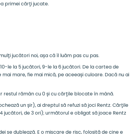
a primei cărți jucate.
ulți jucători noi, așa că îl luăm pas cu pas.
0-le la 5 jucători, 9-le la 6 jucători. De la cartea de
 fie mai mare, fie mai mică, pe aceeași culoare. Dacă nu ai
iar restul rămân cu 0 și cu cărțile blocate în mână.
ază un șir), ai dreptul să refuzi să joci Rentz. Cărțile
4 jucători, de 3 ori); următorul e obligat să joace Rentz
ei se dublează. E o mișcare de risc, folosită de cine e