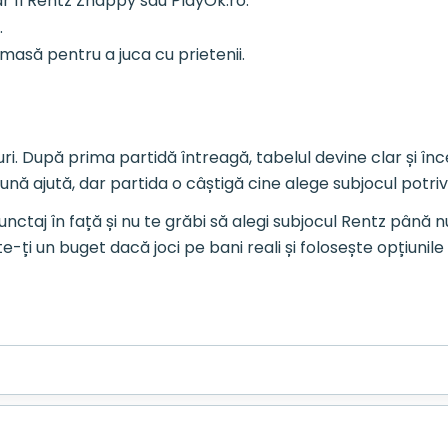
r fi Rentz Znappy sau PlayOk.ro.
.
masă pentru a juca cu prietenii.
i. După prima partidă întreagă, tabelul devine clar și înc
nă ajută, dar partida o câștigă cine alege subjocul potriv
ctaj în față și nu te grăbi să alegi subjocul Rentz până nu
te-ți un buget dacă joci pe bani reali și folosește opțiunil