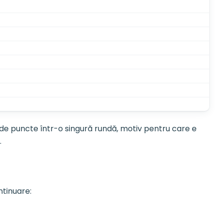
0 de puncte într-o singură rundă, motiv pentru care e
.
ntinuare: