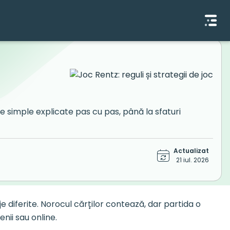
le simple explicate pas cu pas, până la sfaturi
Actualizat
21 iul. 2026
je diferite. Norocul cărților contează, dar partida o
enii sau online.