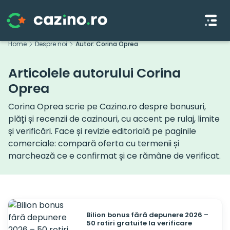
S
Home
Despre noi
Autor: Corina Oprea
k
i
Articolele autorului Corina
p
Oprea
t
o
Corina Oprea scrie pe Cazino.ro despre bonusuri,
c
plăți și recenzii de cazinouri, cu accent pe rulaj, limite
o
și verificări. Face și revizie editorială pe paginile
n
comerciale: compară oferta cu termenii și
t
marchează ce e confirmat și ce rămâne de verificat.
e
n
t
Bilion bonus fără depunere 2026 –
50 rotiri gratuite la verificare