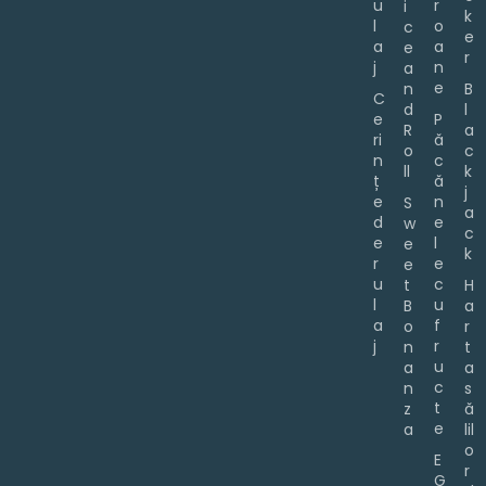
u
r
i
k
l
o
c
e
a
a
e
r
j
n
a
e
n
B
C
d
l
e
P
R
a
ri
ă
o
c
n
c
ll
k
ț
ă
j
e
n
S
a
d
e
w
c
e
l
e
k
r
e
e
u
c
t
H
l
u
B
a
a
f
o
r
j
r
n
t
u
a
a
c
n
s
t
z
ă
e
a
lil
o
E
r
G