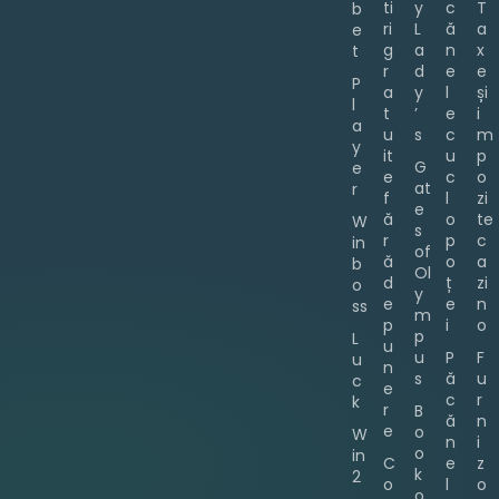
ti
y
c
T
b
ri
L
ă
a
e
g
a
n
x
t
r
d
e
e
P
a
y
l
și
l
t
’
e
i
a
u
s
c
m
y
it
u
p
G
e
e
c
o
at
r
f
l
zi
e
ă
o
te
W
s
r
p
c
in
of
ă
o
a
b
Ol
d
ț
zi
o
y
e
e
n
ss
m
p
i
o
p
L
u
u
P
F
u
n
s
ă
u
c
e
c
r
k
r
B
ă
n
e
o
W
n
i
o
in
C
e
z
k
2
o
l
o
o