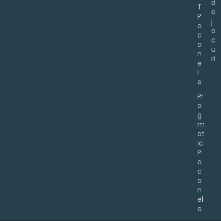
d
T
e
P
j
a
o
c
c
a
u
n
ri
e
l
e
Pr
a
g
m
at
ic
P
a
c
a
n
el
e