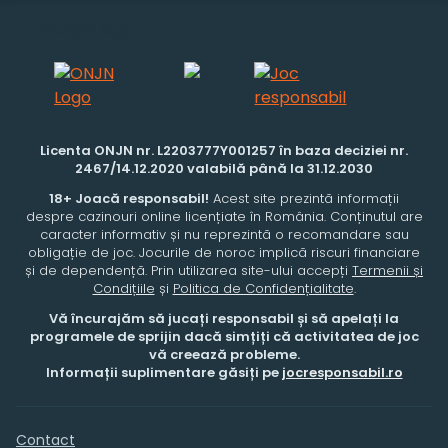
Imagini logo
Licenta ONJN nr. L2203777Y001257 în baza deciziei nr.
2467/14.12.2020 valabilă până la 31.12.2030
18+ Joacă responsabil!
Acest site prezintă informații
despre cazinouri online licențiate în România. Conținutul are
caracter informativ și nu reprezintă o recomandare sau
obligație de joc. Jocurile de noroc implică riscuri financiare
și de dependență. Prin utilizarea site-ului accepți
Termenii și
Condițiile
și
Politica de Confidențialitate
.
Vă încurajăm să jucați responsabil și să apelați la
programele de sprijin dacă simțiți că activitatea de joc
vă creează probleme.
Informații suplimentare găsiți pe
jocresponsabil.ro
Contact