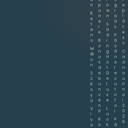
ri
p
o
g
e
u
w
r
p
B
n
n
a
l
e
e
ti
ă
t
S
r
s
t
a
iz
e
e
n
zl
P
s
o
B
i
ă
c
o
n
c
M
n
g
ă
C
illi
u
H
n
a
o
s
o
e
zi
n
d
t
l
n
e
D
e
o
3
b
e
c
u
2
u
l
u
ri
R
n
u
t
n
o
v
x
ri
o
ș
e
e
f
i
u
n
o
2
L
V
it
i
0
u
i
2
R
c
P
v
6
o
k
ă
a