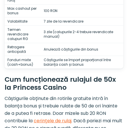
rulaj
Max cashout per
100 RON
bonus
Valabilitate
7 zile de la revendicare
Termen
3 zile (calupurile 2-4 trebuie revendicate
revendicare
manual)
calupuri RG
Retragere
Anulează câștigurile din bonus
anticipată
Fonduri mixte
Câștigurile se împart proporțional între
(cash+bonus)
balanța cash și bonus
Cum funcționează rulajul de 50x
la Princess Casino
Câștigurile obținute din rotirile gratuite intră în
balanța bonus și trebuie rulate de 50 de ori înainte
de a putea fi retrase. Doar mizele sub 20 RON
contribuie la
cerințele de rulaj
. Dacă pariezi mai mult