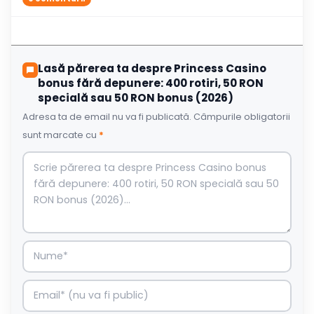
Lasă părerea ta despre Princess Casino
bonus fără depunere: 400 rotiri, 50 RON
specială sau 50 RON bonus (2026)
Adresa ta de email nu va fi publicată.
Câmpurile obligatorii
sunt marcate cu
*