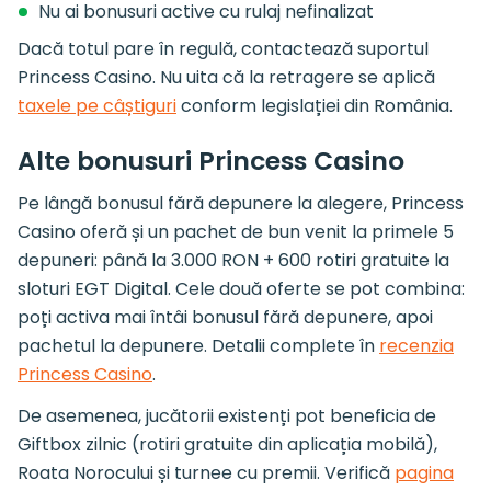
Nu ai bonusuri active cu rulaj nefinalizat
Dacă totul pare în regulă, contactează suportul
Princess Casino. Nu uita că la retragere se aplică
taxele pe câștiguri
conform legislației din România.
Alte bonusuri Princess Casino
Pe lângă bonusul fără depunere la alegere, Princess
Casino oferă și un pachet de bun venit la primele 5
depuneri: până la 3.000 RON + 600 rotiri gratuite la
sloturi EGT Digital. Cele două oferte se pot combina:
poți activa mai întâi bonusul fără depunere, apoi
pachetul la depunere. Detalii complete în
recenzia
Princess Casino
.
De asemenea, jucătorii existenți pot beneficia de
Giftbox zilnic (rotiri gratuite din aplicația mobilă),
Roata Norocului și turnee cu premii. Verifică
pagina