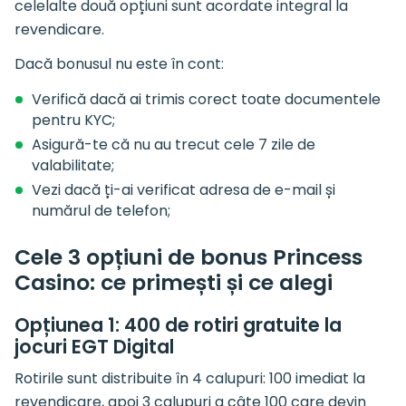
celelalte două opțiuni sunt acordate integral la
revendicare.
Dacă bonusul nu este în cont:
Verifică dacă ai trimis corect toate documentele
pentru KYC;
Asigură-te că nu au trecut cele 7 zile de
valabilitate;
Vezi dacă ți-ai verificat adresa de e-mail și
numărul de telefon;
Cele 3 opțiuni de bonus Princess
Casino: ce primești și ce alegi
Opțiunea 1: 400 de rotiri gratuite la
jocuri EGT Digital
Rotirile sunt distribuite în 4 calupuri: 100 imediat la
revendicare, apoi 3 calupuri a câte 100 care devin