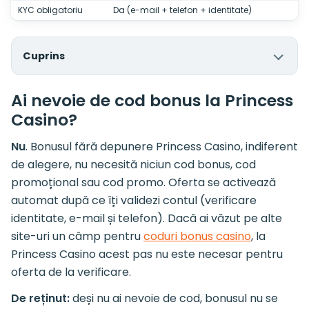
KYC obligatoriu
Da (e-mail + telefon + identitate)
Cuprins
Ai nevoie de cod bonus la Princess
Casino?
Nu
. Bonusul fără depunere Princess Casino, indiferent
de alegere, nu necesită niciun cod bonus, cod
promoțional sau cod promo. Oferta se activează
automat după ce îți validezi contul (verificare
identitate, e-mail și telefon). Dacă ai văzut pe alte
site-uri un câmp pentru
coduri bonus casino
, la
Princess Casino acest pas nu este necesar pentru
oferta de la verificare.
De reținut:
deși nu ai nevoie de cod, bonusul nu se