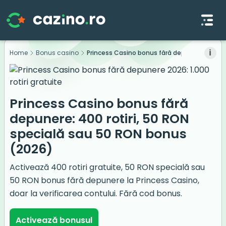
S
k
i
Home
Bonus casino
Princess Casino bonus fără depunere
i
p
t
o
Princess Casino bonus fără
c
depunere: 400 rotiri, 50 RON
o
specială sau 50 RON bonus
n
(2026)
t
e
Activează 400 rotiri gratuite, 50 RON specială sau
n
50 RON bonus fără depunere la Princess Casino,
t
doar la verificarea contului. Fără cod bonus.
Activează bonusul