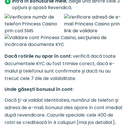
Intră în Bonusurile mele
, alege una dintre cele 3
opțiuni și apasă Revendică.
Dacă rotirile nu apar în cont:
verifică dacă toate
documentele KYC au fost trimise corect, dacă e-
mailul și telefonul sunt confirmate și dacă nu au
trecut cele 7 zile de valabilitate.
Unde găsești bonusul în cont:
Dacă ți-ai validat identitatea, numărul de telefon și
adresa de e-mail, bonusul ales apare în cont imediat
după revendicare. Cazurile speciale: cele 400 de
rotiri se creditează în 4 calupuri (mai jos detaliat),