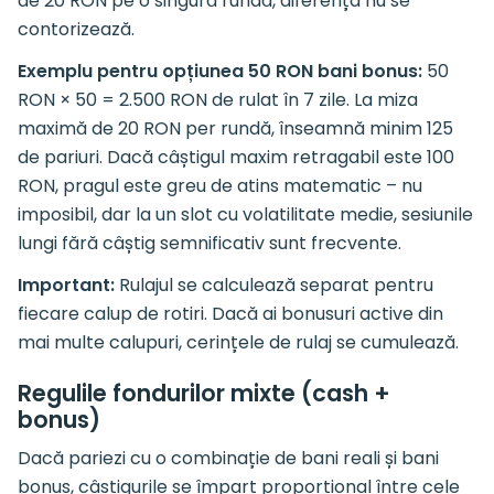
de 20 RON pe o singură rundă, diferența nu se
contorizează.
Exemplu pentru opțiunea 50 RON bani bonus:
50
RON × 50 = 2.500 RON de rulat în 7 zile. La miza
maximă de 20 RON per rundă, înseamnă minim 125
de pariuri. Dacă câștigul maxim retragabil este 100
RON, pragul este greu de atins matematic – nu
imposibil, dar la un slot cu volatilitate medie, sesiunile
lungi fără câștig semnificativ sunt frecvente.
Important:
Rulajul se calculează separat pentru
fiecare calup de rotiri. Dacă ai bonusuri active din
mai multe calupuri, cerințele de rulaj se cumulează.
Regulile fondurilor mixte (cash +
bonus)
Dacă pariezi cu o combinație de bani reali și bani
bonus, câștigurile se împart proporțional între cele