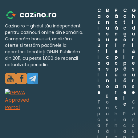
C
B
P
C
G
a
o
ă
a
h
z
n
c
t
i
Cazino.ro – ghidul tău independent
i
u
ă
e
d
pentru cazinouri online din România.
n
s
n
g
u
Comparăm bonusuri, analizăm
o
u
e
o
r
oferte și testăm păcănele la
u
r
l
r
i
r
i
e
i
&
operatorii licențiați ONJN. Publicăm
i
c
p
i
r
din 2011, cu peste 1.000 de recenzii
o
a
o
p
e
actualizate periodic.
n
s
p
ă
s
l
i
u
c
u
i
n
l
ă
r
n
o
a
n
s
e
r
e
e
B
e
l
T
o
C
e
o
n
S
a
p
u
h
P
zi
c
s
i
a
n
a
f
n
c
o
z
ă
i
a
u
i
r
n
n
ri