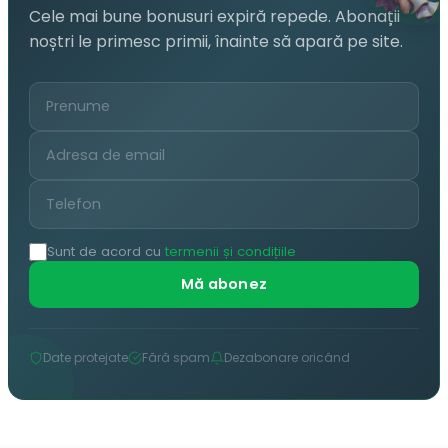
Cele mai bune bonusuri expiră repede. Abonații
noștri le primesc primii, înainte să apară pe site.
Sunt de acord cu
termenii și condițiile
Mă abonez
Date protejate
Fără spam
Dezabonare oricând