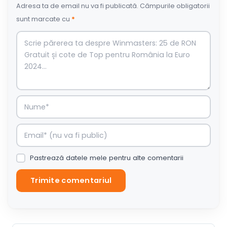
Adresa ta de email nu va fi publicată.
Câmpurile obligatorii
sunt marcate cu
*
Pastrează datele mele pentru alte comentarii