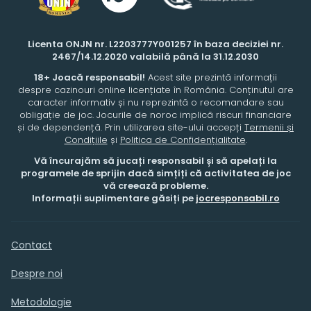
Licenta ONJN nr. L2203777Y001257 în baza deciziei nr.
2467/14.12.2020 valabilă până la 31.12.2030
18+ Joacă responsabil!
Acest site prezintă informații
despre cazinouri online licențiate în România. Conținutul are
caracter informativ și nu reprezintă o recomandare sau
obligație de joc. Jocurile de noroc implică riscuri financiare
și de dependență. Prin utilizarea site-ului accepți
Termenii și
Condițiile
și
Politica de Confidențialitate
.
Vă încurajăm să jucați responsabil și să apelați la
programele de sprijin dacă simțiți că activitatea de joc
vă creează probleme.
Informații suplimentare găsiți pe
jocresponsabil.ro
Contact
Despre noi
Metodologie