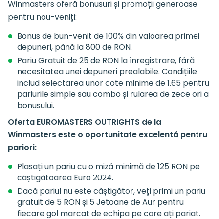
Winmasters oferă bonusuri și promoții generoase
pentru nou-veniți:
Bonus de bun-venit de 100% din valoarea primei
depuneri, până la 800 de RON.
Pariu Gratuit de 25 de RON la înregistrare, fără
necesitatea unei depuneri prealabile. Condițiile
includ selectarea unor cote minime de 1.65 pentru
pariurile simple sau combo și rularea de zece ori a
bonusului.
Oferta EUROMASTERS OUTRIGHTS de la
Winmasters este o oportunitate excelentă pentru
pariori:
Plasați un pariu cu o miză minimă de 125 RON pe
câștigătoarea Euro 2024.
Dacă pariul nu este câștigător, veți primi un pariu
gratuit de 5 RON și 5 Jetoane de Aur pentru
fiecare gol marcat de echipa pe care ați pariat.