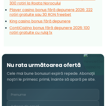
300 rotiri la Roata Norocului
Player casino bonus fără depunere 2026: 222
rotiri gratuite sau 30 RON freebet
King casino bonus fără depunere
ContiCazino bonus fără depunere 2026: 100
rotiri gratuite cu rulaj 1x
Nu rata următoarea ofertă
Cele mai bune bonusuri expiră repede. Abonații
noștri le primesc primii, înainte să apară pe site.