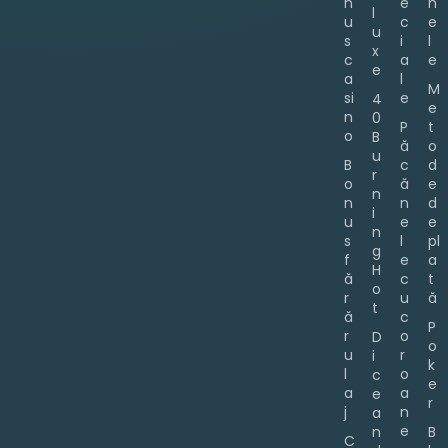
n
e
n
l
u
c
e
u
s
i
l
x
c
a
e
e
a
l
M
si
e
4
e
n
0
P
t
o
B
ă
o
u
B
c
d
r
o
ă
e
n
n
n
d
i
u
e
e
n
s
l
pl
g
f
e
a
H
ă
c
t
o
r
u
ă
t
ă
c
P
r
o
D
o
u
r
i
k
l
o
c
e
a
a
e
r
j
n
a
e
n
B
C