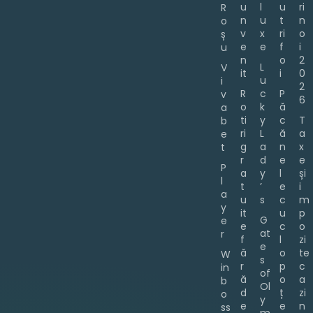
u
l
u
ri
R
n
u
t
n
o
v
x
ri
o
ș
e
e
f
i
u
n
o
2
L
V
it
i
0
u
i
2
R
c
P
v
6
o
k
ă
a
ti
y
c
T
b
ri
L
ă
a
e
g
a
n
x
t
r
d
e
e
P
a
y
l
și
l
t
’
e
i
a
u
s
c
m
y
it
u
p
G
e
e
c
o
at
r
f
l
zi
e
ă
o
te
W
s
r
p
c
in
of
ă
o
a
b
Ol
d
ț
zi
o
y
e
e
n
ss