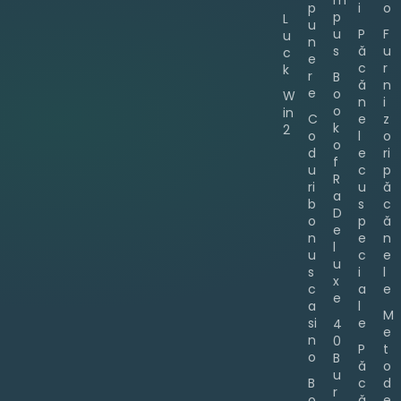
m
p
i
o
p
L
u
u
P
F
u
n
s
ă
u
c
e
c
r
k
r
B
ă
n
e
o
W
n
i
o
in
C
e
z
k
2
o
l
o
o
d
e
ri
f
u
c
p
R
ri
u
ă
a
b
s
c
D
o
p
ă
e
n
e
n
l
u
c
e
u
s
i
l
x
c
a
e
e
a
l
M
si
e
4
e
n
0
P
t
o
B
ă
o
u
B
c
d
r
o
ă
e