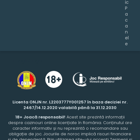
ic
P
a
c
a
n
el
e
Imagini logo
Licenta ONJN nr. L2203777Y001257 în baza deciziei nr.
2467/14.12.2020 valabilă până la 31.12.2030
18+ Joacă responsabil!
Acest site prezintă informații
despre cazinouri online licențiate în România. Conținutul are
caracter informativ și nu reprezintă o recomandare sau
obligație de joc. Jocurile de noroc implică riscuri financiare
și de dependență. Prin utilizarea site-ului accepți
Termenii și