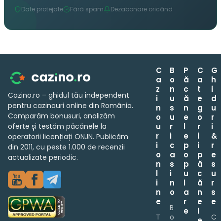
Date protejate
Fără spam
Dezabonare oricând
C
B
P
C
G
a
o
ă
a
h
z
n
c
t
i
Cazino.ro – ghidul tău independent
i
u
ă
e
d
pentru cazinouri online din România.
n
s
n
g
u
Comparăm bonusuri, analizăm
o
u
e
o
r
oferte și testăm păcănele la
u
r
l
r
i
r
i
e
i
&
operatorii licențiați ONJN. Publicăm
i
c
p
i
r
din 2011, cu peste 1.000 de recenzii
o
a
o
p
e
actualizate periodic.
n
s
p
ă
s
l
i
u
c
u
i
n
l
ă
r
n
o
a
n
s
e
r
e
e
B
e
l
T
o
C
e