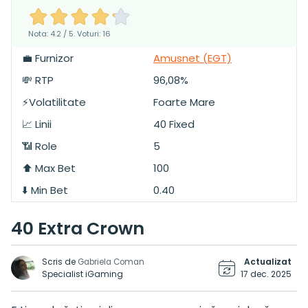
Nota: 4.2 / 5. Voturi: 16
💼 Furnizor
Amusnet (EGT)
💸 RTP
96,08%
⚡Volatilitate
Foarte Mare
📈 Linii
40 Fixed
📶 Role
5
⬆️ Max Bet
100
⬇️ Min Bet
0.40
40 Extra Crown
Scris de
Actualizat
Gabriela Coman
Specialist iGaming
17 dec. 2025