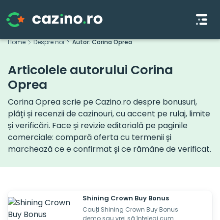
S
Home
Despre noi
Autor: Corina Oprea
k
i
Articolele autorului Corina
p
Oprea
t
o
Corina Oprea scrie pe Cazino.ro despre bonusuri,
c
plăți și recenzii de cazinouri, cu accent pe rulaj, limite
o
și verificări. Face și revizie editorială pe paginile
n
comerciale: compară oferta cu termenii și
t
marchează ce e confirmat și ce rămâne de verificat.
e
n
t
Shining Crown Buy Bonus
Cauți Shining Crown Buy Bonus
demo sau vrei să înțelegi cum