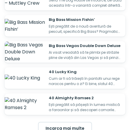
Seria The Dog House se întoarce, de data
aceasta într-o variantă complet diferită!
Cei mai simpatici căței din păcănele
online...
Big Bass Mission Fishin’
Ești pregătit de o nouă aventură de
pescuit, specifică Big Bass? Pragmatic
Play a lansat de curând cel de-al 17-
lea...
Big Bass Vegas Double Down Deluxe
Ai visat vreodată să te plimbi pe străzile
pline de viață din Las Vegas și să prinzi
câștiguri spectaculoase? Slotul...
40 Lucky King
Cum ar fi să trăiești în pantofii unui rege
norocos pentru o zi? Ei bine, slotul 40
Lucky King online...
40 Almighty Ramses 2
Ești pregătit să pășești în lumea mistică
a faraonilor și să descoperi comorile
ascunse? Slotul 40 Almighty Ramses 2,
creat...
Incarca mai multe