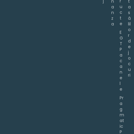
j
r
n
t
u
a
a
c
n
s
t
z
ă
e
a
lil
o
E
r
G
d
T
e
P
j
a
o
c
c
a
u
n
ri
e
l
e
Pr
a
g
m
at
ic
P