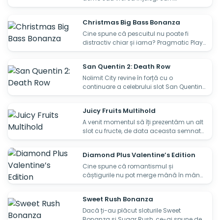
funcționează opțiunea de cumpărare a
specialei înainte să pariezi bani reali? Pe
Christmas Big Bass Bonanza
această...
Cine spune că pescuitul nu poate fi
distractiv chiar și iarna? Pragmatic Play
vine cu un nou joc din seria...
San Quentin 2: Death Row
Nolimit City revine în forță cu o
continuare a celebrului slot San Quentin
și promite o experiență cel puțin la...
Juicy Fruits Multihold
A venit momentul să îți prezentăm un alt
slot cu fructe, de data aceasta semnat
de celebrul producător Pragmatic Play!...
Diamond Plus Valentine’s Edition
Cine spune că romantismul și
câștigurile nu pot merge mână în mână,
cu siguranță nu a încercat slotul
Diamond Plus...
Sweet Rush Bonanza
Dacă ți-au plăcut sloturile Sweet
Bonanza și Sugar Rush, ce-ai spune de