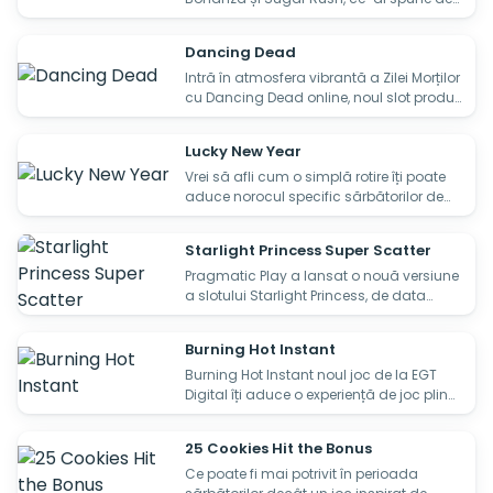
un joc inspirat din amândouă? În noul
Sweet...
Dancing Dead
Intră în atmosfera vibrantă a Zilei Morților
cu Dancing Dead online, noul slot produs
de Amusnet. Cu fiecare rotire, te...
Lucky New Year
Vrei să afli cum o simplă rotire îți poate
aduce norocul specific sărbătorilor de
Anul Nou Chinezesc? Slotul Lucky New...
Starlight Princess Super Scatter
Pragmatic Play a lansat o nouă versiune
a slotului Starlight Princess, de data
aceasta cu Super Scatter. Cu aceeași
tematică...
Burning Hot Instant
Burning Hot Instant noul joc de la EGT
Digital îți aduce o experiență de joc plină
de adrenalină, unde simbolurile...
25 Cookies Hit the Bonus
Ce poate fi mai potrivit în perioada